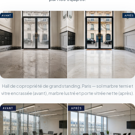
Hall de copropriété de grand standing, Paris — sol marbre terni et
vitre encrassée (avant), marbre lustré et porte vitrée nette (après).