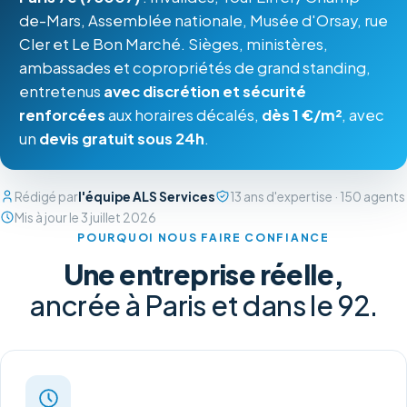
de-Mars, Assemblée nationale, Musée d'Orsay, rue
Cler et Le Bon Marché. Sièges, ministères,
ambassades et copropriétés de grand standing,
entretenus
avec discrétion et sécurité
renforcées
aux horaires décalés,
dès 1 €/m²
, avec
un
devis gratuit sous 24h
.
Rédigé par
l'équipe ALS Services
13 ans d'expertise · 150 agents
Mis à jour le 3 juillet 2026
POURQUOI NOUS FAIRE CONFIANCE
Une entreprise réelle,
ancrée à Paris et dans le 92.