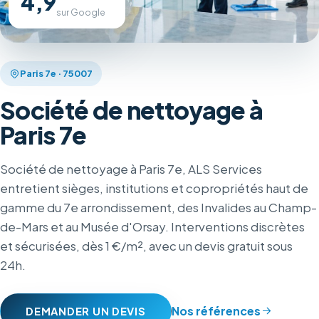
4,9
Ques
sur Google
Cont
Paris 7e · 75007
Société de nettoyage à
De
Paris 7e
Société de nettoyage à Paris 7e, ALS Services
entretient sièges, institutions et copropriétés haut de
gamme du 7e arrondissement, des Invalides au Champ-
de-Mars et au Musée d'Orsay. Interventions discrètes
et sécurisées, dès 1 €/m², avec un devis gratuit sous
24h.
Nos références
DEMANDER UN DEVIS