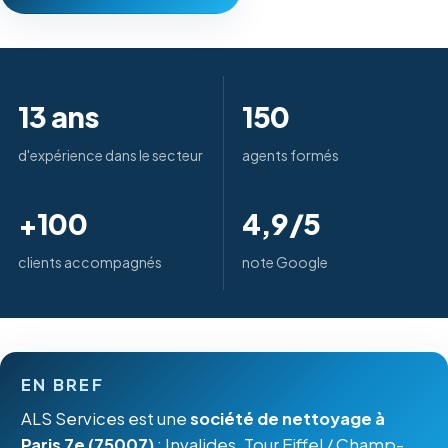
13 ans
150
d'expérience dans le secteur
agents formés
+100
4,9/5
clients accompagnés
note Google
EN BREF
ALS Services est une
société de nettoyage à
Paris 7e (75007)
: Invalides, Tour Eiffel / Champ-